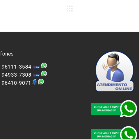
efones
) 96111-3584
) 94933-7308
) 96410-9071