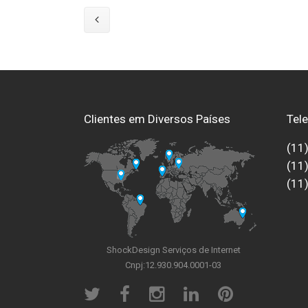
Clientes em Diversos Países
Tel
(11
(11
(11
ShockDesign Serviços de Internet
Cnpj:12.930.904.0001-03