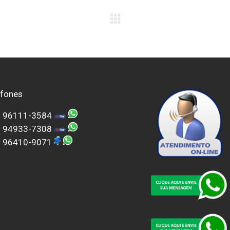
efones
) 96111-3584
) 94933-7308
) 96410-9071