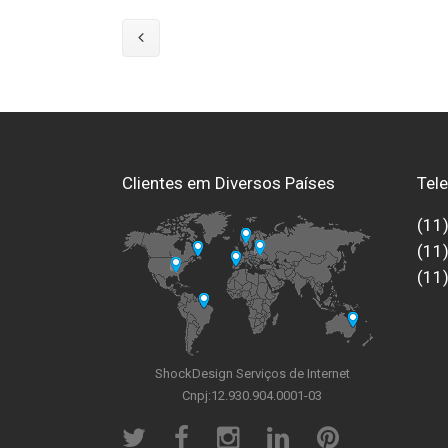
Clientes em Diversos Países
Tel
(11
(11
(11
ShockDesign Serviços de Internet
Cnpj:12.930.904.0001-03